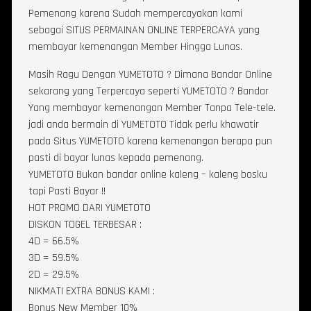
Pemenang karena Sudah mempercayakan kami
sebagai SITUS PERMAINAN ONLINE TERPERCAYA yang
membayar kemenangan Member Hingga Lunas.
Masih Ragu Dengan YUMETOTO ? Dimana Bandar Online
sekarang yang Terpercaya seperti YUMETOTO ? Bandar
Yang membayar kemenangan Member Tanpa Tele-tele.
jadi anda bermain di YUMETOTO Tidak perlu khawatir
pada Situs YUMETOTO karena kemenangan berapa pun
pasti di bayar lunas kepada pemenang.
YUMETOTO Bukan bandar online kaleng – kaleng bosku
tapi Pasti Bayar !!
HOT PROMO DARI YUMETOTO
DISKON TOGEL TERBESAR :
4D = 66.5%
3D = 59.5%
2D = 29.5%
NIKMATI EXTRA BONUS KAMI :
Bonus New Member 10%