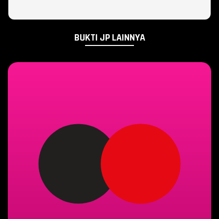
BUKTI JP LAINNYA