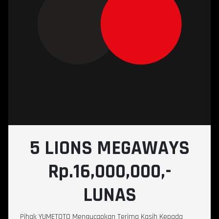
5 LIONS MEGAWAYS
Rp.16,000,000,-
LUNAS
Pihak YUMETOTO Mengucapkan Terima Kasih Kepada