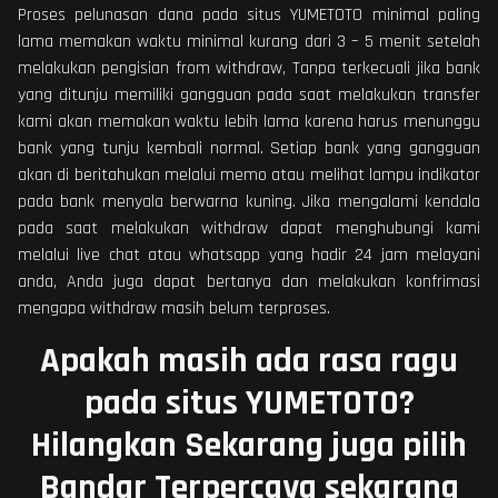
Proses pelunasan dana pada situs YUMETOTO minimal paling
lama memakan waktu minimal kurang dari 3 – 5 menit setelah
melakukan pengisian from withdraw, Tanpa terkecuali jika bank
yang ditunju memiliki gangguan pada saat melakukan transfer
kami akan memakan waktu lebih lama karena harus menunggu
bank yang tunju kembali normal. Setiap bank yang gangguan
akan di beritahukan melalui memo atau melihat lampu indikator
pada bank menyala berwarna kuning. Jika mengalami kendala
pada saat melakukan withdraw dapat menghubungi kami
melalui live chat atau whatsapp yang hadir 24 jam melayani
anda, Anda juga dapat bertanya dan melakukan konfrimasi
mengapa withdraw masih belum terproses.
Apakah masih ada rasa ragu
pada situs YUMETOTO?
Hilangkan Sekarang juga pilih
Bandar Terpercaya sekarang