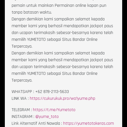
pemain untuk mainkan Permainan online kapan pun
tanpa batasan waktu.
Dengan demikian kami sampaikan selamat kepada
member kami yang berhasil mendapatkan jackpot paus
dan ucapan terimakasih sebesar-besarnya karena telah
memilih YUMETOTO sebagai Situs Bandar Online
Terpercaya.
Dengan demikian kami sampaikan selamat kepada
member kami yang berhasil mendapatkan jackpot paus
dan ucapan terimakasih sebesar-besarnya karena telah
memilih YUMETOTO sebagai Situs Bandar Online
Terpercaya.
WHATSAPP : +62 878-2113-5633
LINK WA :
https://cukurukuk.pro/wa1yume.php
TELEGRAM :
https://t.me/Yumetoto
INSTAGRAM :
@yume_toto
Link Alternatif Anti Nawala :
https://yumetotokeras.com