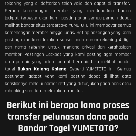
rekening yang di daftarkan telah valid dan dapat di transfer.
Semua kemenangan member yang mendapatkan hadiah
jackpot terbesar akan kami posting agar semua pemain dapat
melihat bandar situs terpercaya YUMETOTO ini membayar semua
kemenangan member hingga lunas. Setiap postingan yang kami
posting akan kami lakukan sensor pada nomor rekening 4 digit
dan nama rekening untuk menjaga privasi dan kerahasiaan
member. Postingan Jackpot yang kami posting agar member
atau pemain yang belum pernah bermain bisa melihat bandar
togel
Bukan Kaleng Kaleng
Seperti YUMETOTO ini, Semua
postingan jackpot yang kami posting dapat di lihat data
keasliannya melalui nomor reff yang di tunjukan pada bank atau
mbanking saat kita melakukan transfer.
Berikut ini berapa lama proses
transfer pelunasan dana pada
Bandar Togel YUMETOTO?