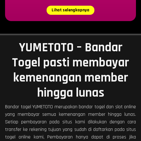
Lihat selengkapnya
YUMETOTO – Bandar
Togel pasti membayar
kemenangan member
hingga lunas
Bandar togel YUMETOTO merupakan bandar togel dan slot online
yang membayar semua kemenangan member hingga lunas.
Setiap pembayaran pada situs kami dilakukan dengan cara
transfer ke rekening tujuan yang sudah di daftarkan pada situs
togel online kami, Pembayaran hanya dapat di proses jika