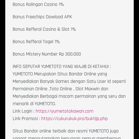
Bonus Rolingan Casino 1%
Bonus Freechips Dowload APK
Bonus Refferal Casino & Slot 1%
Bonus Refferal Togel 1%
Bonus Mistery Number Rp 300.000
INFO SEPUTAR YUMETOTO YANG WAJIB DI KETAHUI :
YUMETOTO Merupakan Situs Bandar Online yang
Menyediakan Banyak Games dengan Satu User Id seperti
Permainan Online ,Toto Online , Slot Maxwin dan
Menyediakan Berbagai macam permainan yang seru dan
menarik di YUMETOTO.
Link Login :
https://yumetotokawan.com
Link Promosi :
https://cukurukuk.pro/buktijp.php
Situs Bandar online terbaik dan resmi YUMETOTO juga
sangat mengutamakan kepuasan semua membernya