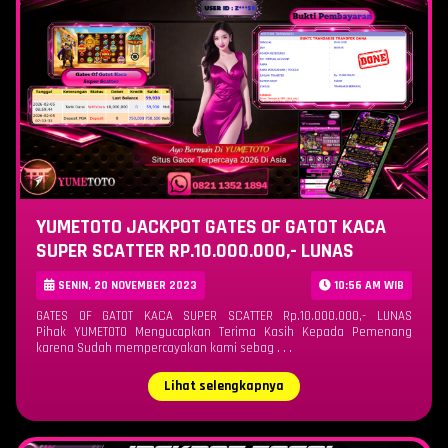
YUMETOTO JACKPOT GATES OF GATOT KACA
SUPER SCATTER RP.10.000.000,- LUNAS
SENIN, 20 NOVEMBER 2023
10:56 AM WIB
GATES OF GATOT KACA SUPER SCATTER Rp.10.000.000,- LUNAS
Pihak YUMETOTO Mengucapkan Terima Kasih Kepada Pemenang
karena Sudah mempercayakan kami sebag . . .
Lihat selengkapnya