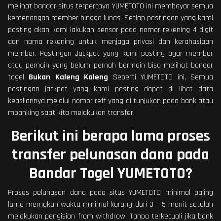
melihat bandar situs terpercaya YUMETOTO ini membayar semua
kemenangan member hingga lunas. Setiap postingan yang kami
posting akan kami lakukan sensor pada nomor rekening 4 digit
dan nama rekening untuk menjaga privasi dan kerahasiaan
member. Postingan Jackpot yang kami posting agar member
atau pemain yang belum pernah bermain bisa melihat bandar
togel
Bukan Kaleng Kaleng
Seperti YUMETOTO ini, Semua
postingan jackpot yang kami posting dapat di lihat data
keasliannya melalui nomor reff yang di tunjukan pada bank atau
mbanking saat kita melakukan transfer.
Berikut ini berapa lama proses
transfer pelunasan dana pada
Bandar Togel YUMETOTO?
Proses pelunasan dana pada situs YUMETOTO minimal paling
lama memakan waktu minimal kurang dari 3 – 5 menit setelah
melakukan pengisian from withdraw, Tanpa terkecuali jika bank