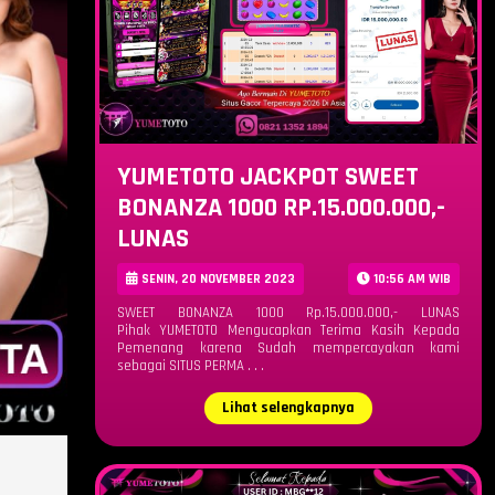
YUMETOTO JACKPOT SWEET
BONANZA 1000 RP.15.000.000,-
LUNAS
SENIN, 20 NOVEMBER 2023
10:56 AM WIB
SWEET BONANZA 1000 Rp.15.000.000,- LUNAS
Pihak YUMETOTO Mengucapkan Terima Kasih Kepada
Pemenang karena Sudah mempercayakan kami
sebagai SITUS PERMA . . .
Lihat selengkapnya