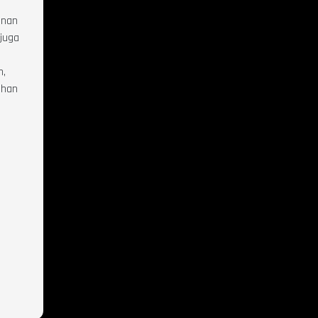
anan
juga
n,
ahan