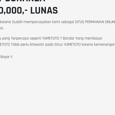
0,000,- LUNAS
karena Sudah mempercayakan kami sebagai SITUS PERMAINAN ONLIN
s.
g yang Terpercaya seperti YUMETOTO ? Bandar Yang membayar
METOTO Tidak perlu khawatir pada Situs YUMETOTO karena kemenanga
Bayar !!