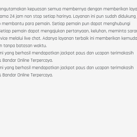
at mengutamakan kepuasan semua membernya dengan memberikan lay
ma 24 jam non stop setiap harinya. Layanan ini pun sudah didukung 
iap membantu para pemain. Setiap pemain pun dapat menghubungi
e. Setiap pemain dapat mengajukan pertanyaan, keluhan, meminta sara
vice melalui live chat. Adanya layanan terbaik ini memberikan kemud
n tanpa batasan waktu.
 yang berhasil mendapatkan jackpot paus dan ucapan terimakasih
 Bandar Online Terpercaya.
 yang berhasil mendapatkan jackpot paus dan ucapan terimakasih
 Bandar Online Terpercaya.