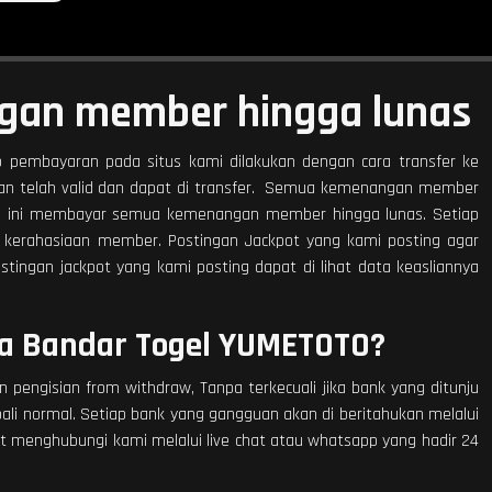
gan member hingga lunas
pembayaran pada situs kami dilakukan dengan cara transfer ke
arkan telah valid dan dapat di transfer. Semua kemenangan member
TO ini membayar semua kemenangan member hingga lunas. Setiap
n kerahasiaan member. Postingan Jackpot yang kami posting agar
tingan jackpot yang kami posting dapat di lihat data keasliannya
ada Bandar Togel YUMETOTO?
engisian from withdraw, Tanpa terkecuali jika bank yang ditunju
i normal. Setiap bank yang gangguan akan di beritahukan melalui
 menghubungi kami melalui live chat atau whatsapp yang hadir 24