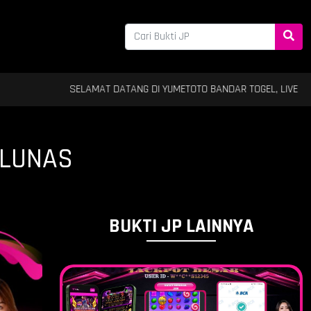
SELAMAT DATANG DI YUMETOTO BANDAR TOGEL, LIVE CASINO &
 LUNAS
BUKTI JP LAINNYA