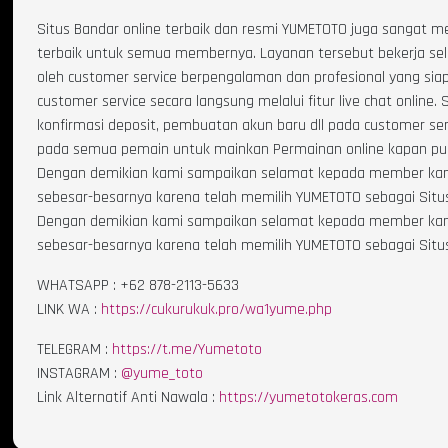
Situs Bandar online terbaik dan resmi YUMETOTO juga sang
terbaik untuk semua membernya. Layanan tersebut bekerja sela
oleh customer service berpengalaman dan profesional yang s
customer service secara langsung melalui fitur live chat onlin
konfirmasi deposit, pembuatan akun baru dll pada customer ser
pada semua pemain untuk mainkan Permainan online kapan pu
Dengan demikian kami sampaikan selamat kepada member kami
sebesar-besarnya karena telah memilih YUMETOTO sebagai Situs
Dengan demikian kami sampaikan selamat kepada member kami
sebesar-besarnya karena telah memilih YUMETOTO sebagai Situs
WHATSAPP : +62 878-2113-5633
LINK WA :
https://cukurukuk.pro/wa1yume.php
TELEGRAM :
https://t.me/Yumetoto
INSTAGRAM :
@yume_toto
Link Alternatif Anti Nawala :
https://yumetotokeras.com